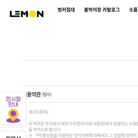
벙커침대
붙박이장 카탈로그
소품
이용약관
(필수)